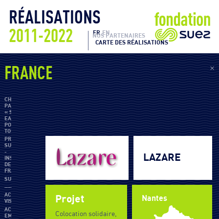
RÉALISATIONS
2011-2022
FR
EN
NOS PARTENAIRES
CARTE DES RÉALISATIONS
×
FRANCE
CHAIRE
PARISTECH
« SUEZ-
EAU
POUR
TOUS »
PRIX
SUEZ
-
LAZARE
INSTITUT
DE
FRANCE
SUEZ
··················
ACTA
Projet
Nantes
VISTA
ACTION
Colocation solidaire,
EMPLOI