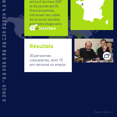
entre d’anciens SDF
RÉFUGIÉS
et de jeunes actifs.
ADIE
Vivre ensemble,
AFEP
AGENCE
retrouver les codes
DU
de la vie en société,
DON
première étape vers
EN
l’insertion.
Insertion
NATURE
AGIR
POUR
L'ÉCOLE
ANDES-
Résultats
FRANCE
ANDES-
BORDEAUX
30 personnes
ARES
colocataires, dont 15
ARMÉE
ont retrouvé un emploi
DU
SALUT
AROZOAAR
ARTICLE
1
ASSOCIATION
COUP
DE
POUCE
ASSOCIATION
TRAJET
ATD
QUART
Design: Épéus.fr
MONDE